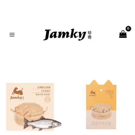
跳
MAIN
至
MENU
主
要
內
容