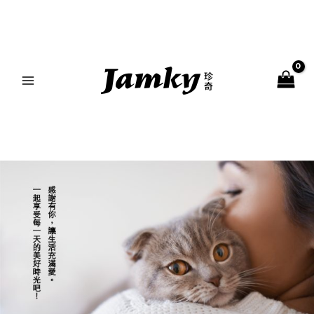
跳
MAIN
至
MENU
主
要
內
容