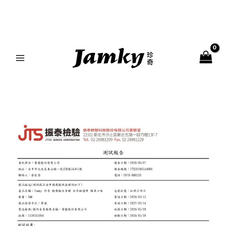
跳
MAIN
至
MENU
主
要
內
容