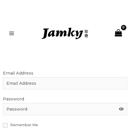
跳
MAIN
至
MENU
主
要
內
容
Email Address
Password
Remember Me