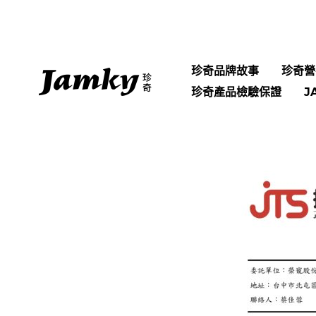
跳
至
主
要
珍奇品牌故事
珍奇營
內
珍奇產品檢驗保證
J
容