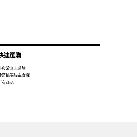
快速選購
珍奇營養主食罐
珍奇挑嘴貓主食罐
所有商品