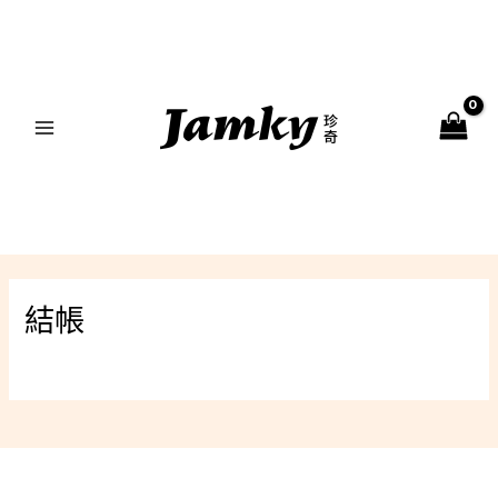
跳
MAIN
至
MENU
主
要
內
容
結帳