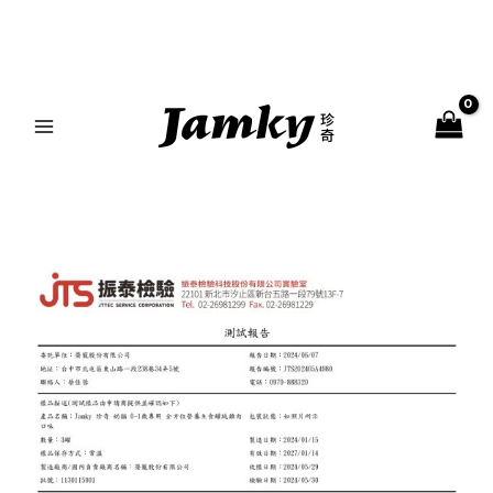
跳
MAIN
至
MENU
主
要
內
容