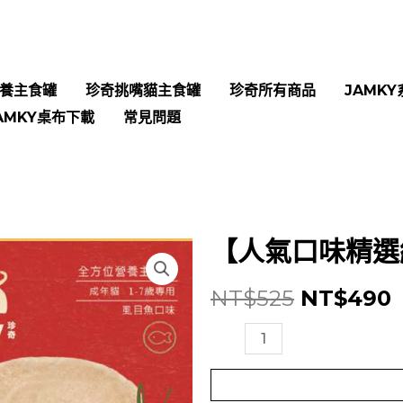
養主食罐
珍奇挑嘴貓主食罐
珍奇所有商品
JAMKY
AMKY桌布下載
常見問題
【人氣口味精選
原
NT$
525
NT$
490
始
【人
氣
價
口