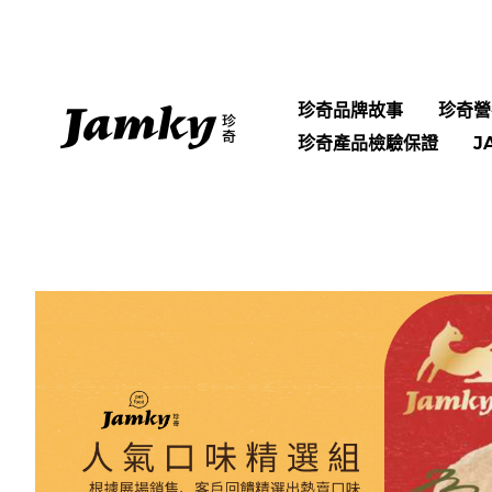
跳
至
主
要
珍奇品牌故事
珍奇營
內
珍奇產品檢驗保證
J
容