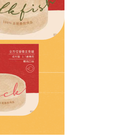
格：
味
精
NT$525
選
組】
數
量