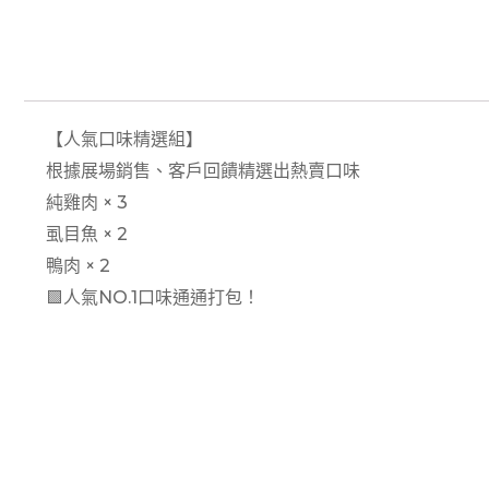
【人氣口味精選組】
根據展場銷售、客戶回饋精選出熱賣口味
純雞肉 × 3
虱目魚 × 2
鴨肉 × 2
🟩人氣NO.1口味通通打包！