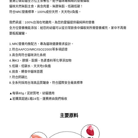
量身訂做幼貓全方位主食餐包，給予貓咪最精緻的營養攝取
貓咪天然無穀主食，高含肉量、無膠無穀、低磷低碳！
符合NRC營養標準，100%成份天然，
天天吃0負擔。
我們承諾：100%台灣在地雞肉，為您的愛貓提供最純粹的
營養
全方位營養機能添加：給您的幼貓可以從日常飲食中攝取到所需營養補充，家中不再需
要瓶瓶罐罐。
1.NRC營養均衡配方，專為貓咪健康需求設計。
2.符合AAFCO/NRC/ISO22000等多項認證
3.高含肉符合貓咪消化系統
4.無K3、膠類、穀類、色素香料等化學添加物
5.低磷、低碳水、天天吃0負擔
6.挑食、轉食中貓咪首選
7.符合鈣磷比
8.全系列採用台灣高品質罐身，符合國際安全最高標準
▲每袋40g / 泥狀質地，幼貓適用
▲若購買超過1
箱24包，運費將由我們吸收
主要原料