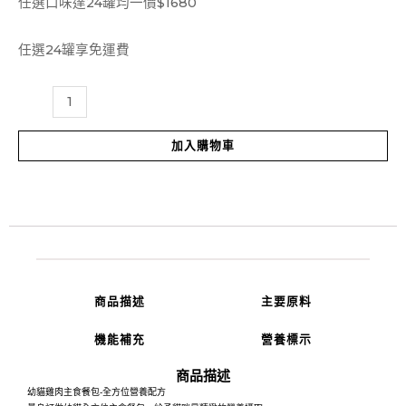
Jamky
任選口味達24罐均一價$1680
幼
任選24罐享免運費
貓
機
能
餐
加入購物車
袋-
雞
肉
數
量
商品描述
主要原料
機能補充
營養標示
商品描述
幼貓雞肉主食餐包-全方位營養配方