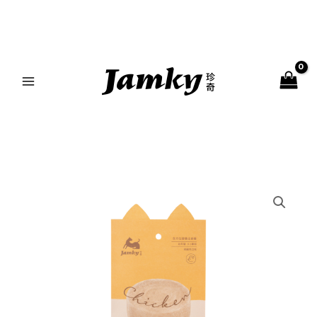
跳
MAIN
至
MENU
主
要
內
容