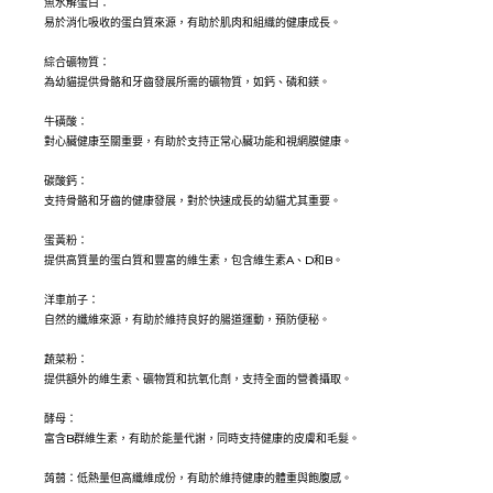
魚水解蛋白：
易於消化吸收的蛋白質來源，有助於肌肉和組織的健康成長。
綜合礦物質：
為幼貓提供骨骼和牙齒發展所需的礦物質，如鈣、磷和鎂。
牛磺酸：
對心臟健康至關重要，有助於支持正常心臟功能和視網膜健康。
碳酸鈣：
支持骨骼和牙齒的健康發展，對於快速成長的幼貓尤其重要。
蛋黃粉：
提供高質量的蛋白質和豐富的維生素，包含維生素A、D和B。
洋車前子：
自然的纖維來源，有助於維持良好的腸道運動，預防便秘。
蔬菜粉：
提供額外的維生素、礦物質和抗氧化劑，支持全面的營養攝取。
酵母：
富含B群維生素，有助於能量代謝，同時支持健康的皮膚和毛髮。
蒟蒻：低熱量但高纖維成份，有助於維持健康的體重與飽腹感。